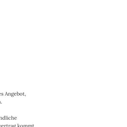
es Angebot,
.
indliche
ufvertrag kommt