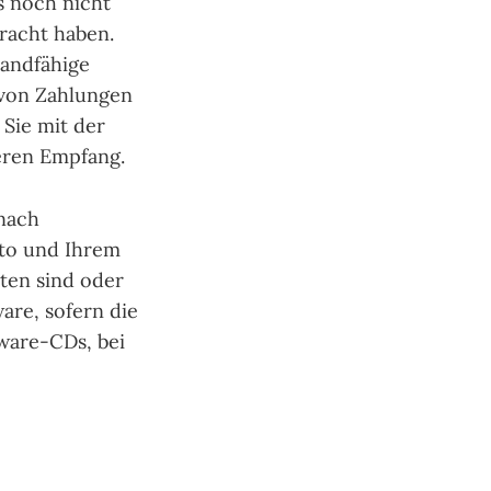
s noch nicht
bracht haben.
sandfähige
 von Zahlungen
 Sie mit der
eren Empfang.
 nach
oto und Ihrem
ten sind oder
are, sofern die
tware-CDs, bei