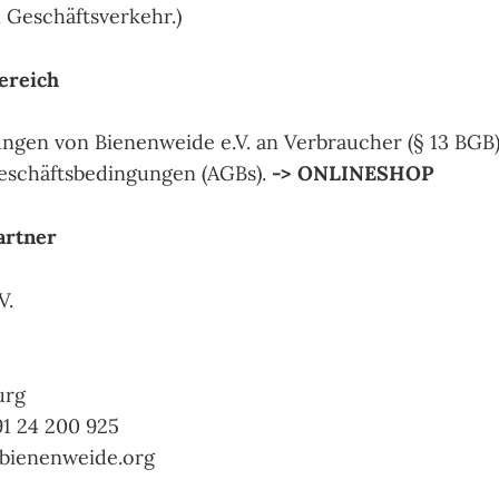
 Geschäftsverkehr.)
ereich
rungen von Bienenweide e.V. an Verbraucher (§ 13 BGB)
eschäftsbedingungen (AGBs).
-> ONLINESHOP
artner
V.
urg
91 24 200 925
t]bienenweide.org