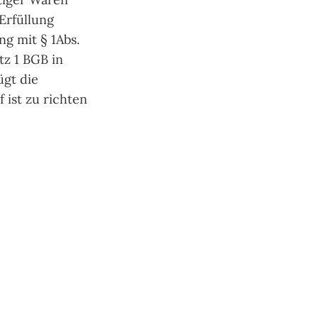
Erfüllung
g mit § 1Abs.
tz 1 BGB in
ügt die
 ist zu richten