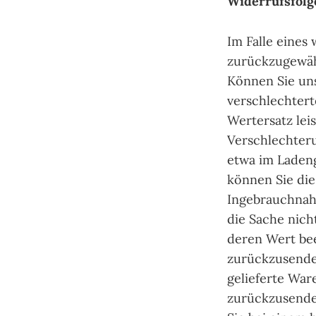
Widerrufsfolg
Im Falle eines
zurückzugewäh
Können Sie uns
verschlechtert
Wertersatz lei
Verschlechteru
etwa im Laden
können Sie die
Ingebrauchnah
die Sache nich
deren Wert bee
zurückzusende
gelieferte War
zurückzusende