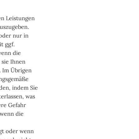
en Leistungen
auszugeben.
oder nur in
t ggf.
wenn die
 sie Ihnen
. Im Übrigen
mungsgemäße
den, indem Sie
erlassen, was
ere Gefahr
 wenn die
gt oder wenn