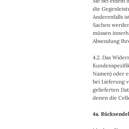
Sie bei einem 
die Gegenleist
Anderenfalls i
Sachen werden 
müssen innerha
Absendung Ihre
4.2. Das Wider
Kundenspezifik
Namen) oder ei
bei Lieferung 
gelieferten Da
denen die Cell
4a. Rücksende