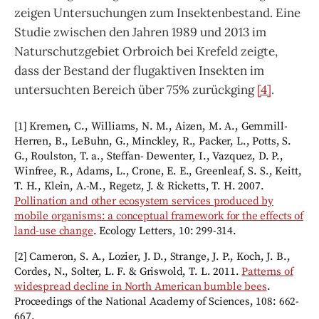
zeigen Untersuchungen zum Insektenbestand. Eine
Studie zwischen den Jahren 1989 und 2013 im
Naturschutzgebiet Orbroich bei Krefeld zeigte,
dass der Bestand der flugaktiven Insekten im
untersuchten Bereich über 75% zurückging
[4]
.
[1] Kremen, C., Williams, N. M., Aizen, M. A., Gemmill-
Herren, B., LeBuhn, G., Minckley, R., Packer, L., Potts, S.
G., Roulston, T. a., Steffan- Dewenter, I., Vazquez, D. P.,
Winfree, R., Adams, L., Crone, E. E., Greenleaf, S. S., Keitt,
T. H., Klein, A.-M., Regetz, J. & Ricketts, T. H. 2007.
Pollination and other ecosystem services produced by
mobile organisms: a conceptual framework for the effects of
land
-use change
. Ecology Letters, 10: 299-314.
[2] Cameron, S. A., Lozier, J. D., Strange, J. P., Koch, J. B.,
Cordes, N., Solter, L. F. & Griswold, T. L. 2011.
Patterns of
widespread decline in North American bumble bees
.
Proceedings of the National Academy of Sciences, 108: 662-
667.