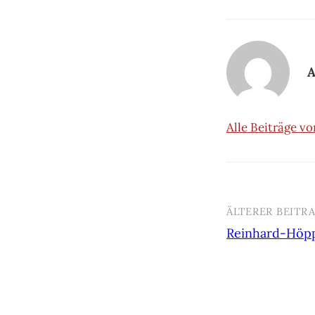
A
Alle Beiträge v
ÄLTERER BEITR
Beitrags-
Reinhard-Höpp
Navigatio