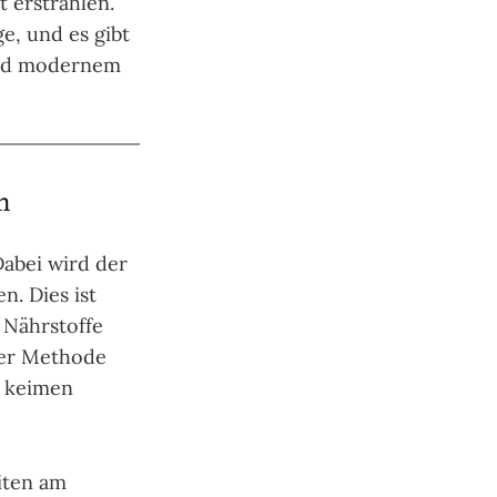
t erstrahlen.
e, und es gibt
 und modernem
m
Dabei wird der
n. Dies ist
 Nährstoffe
ser Methode
t keimen
eiten am