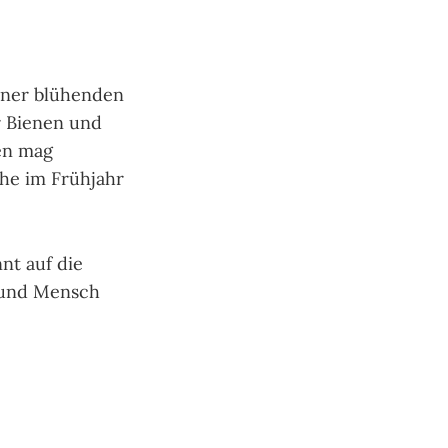
einer blühenden
r Bienen und
en mag
che im Frühjahr
nt auf die
r und Mensch