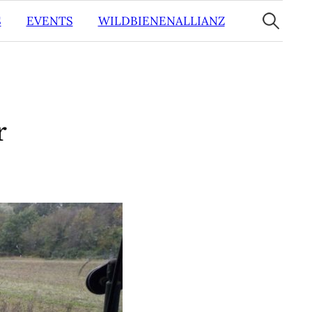
Suche
nach:
S
EVENTS
WILDBIENENALLIANZ
r