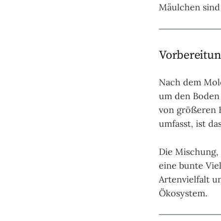
Mäulchen sind 
Vorbereitung
Nach dem Molch
um den Boden f
von größeren K
umfasst, ist da
Die Mischung, 
eine bunte Vie
Artenvielfalt 
Ökosystem.