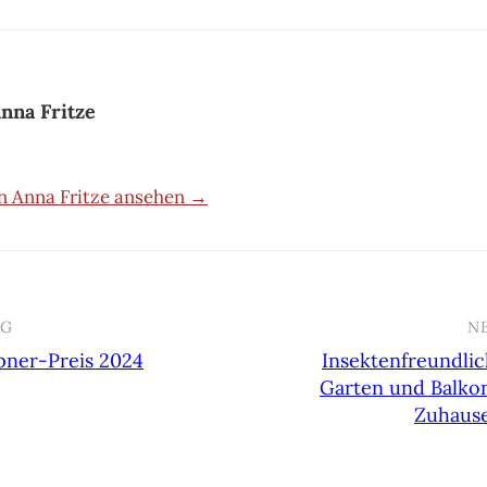
nna Fritze
on Anna Fritze ansehen →
AG
N
ner-Preis 2024
Insektenfreundlic
n
Garten und Balko
Zuhaus