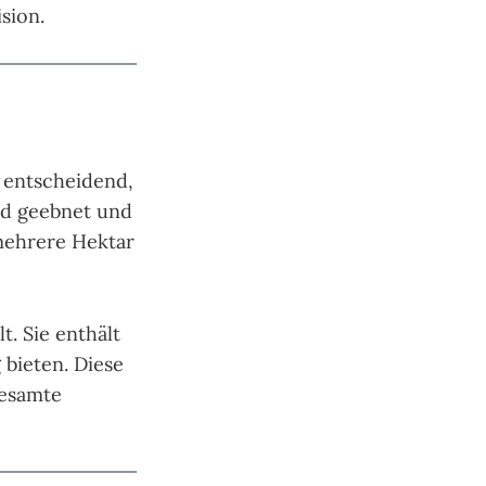
sion.
t entscheidend,
rd geebnet und
 mehrere Hektar
t. Sie enthält
 bieten. Diese
gesamte