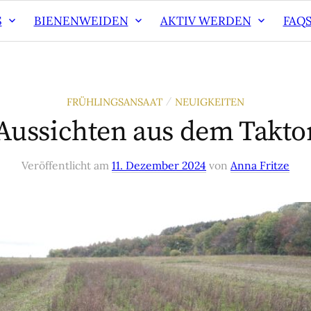
S
BIENENWEIDEN
AKTIV WERDEN
FAQ
FRÜHLINGSANSAAT
NEUIGKEITEN
/
Aussichten aus dem Takto
Veröffentlicht
am
11. Dezember 2024
von
Anna Fritze